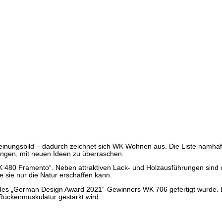
einungsbild – dadurch zeichnet sich WK Wohnen aus. Die Liste namhaft
ungen, mit neuen Ideen zu überraschen.
480 Framento“. Neben attraktiven Lack- und Holzausführungen sind di
ie sie nur die Natur erschaffen kann.
is des „German Design Award 2021“-Gewinners WK 706 gefertigt wurde. E
Rückenmuskulatur gestärkt wird.