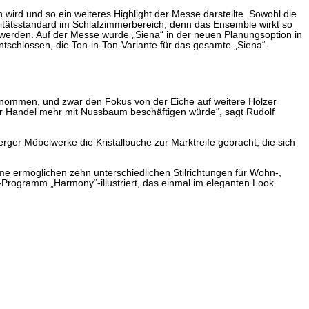
ird und so ein weiteres Highlight der Messe darstellte. Sowohl die
litätsstandard im Schlafzimmerbereich, denn das Ensemble wirkt so
 werden. Auf der Messe wurde „Siena“ in der neuen Planungsoption in
schlossen, die Ton-in-Ton-Variante für das gesamte „Siena“-
genommen, und zwar den Fokus von der Eiche auf weitere Hölzer
der Handel mehr mit Nussbaum beschäftigen würde“, sagt Rudolf
r Möbelwerke die Kristallbuche zur Marktreife gebracht, die sich
teme ermöglichen zehn unterschiedlichen Stilrichtungen für Wohn-,
Programm „Harmony“-illustriert, das einmal im eleganten Look