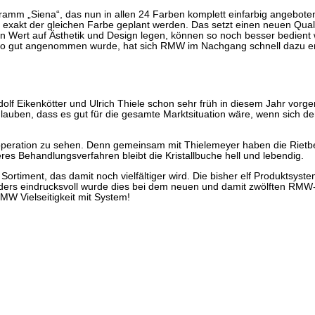
mm „Siena“, das nun in allen 24 Farben komplett einfarbig angeboten w
n exakt der gleichen Farbe geplant werden. Das setzt einen neuen Qua
n Wert auf Ästhetik und Design legen, können so noch besser bedient
 so gut angenommen wurde, hat sich RMW im Nachgang schnell dazu ent
lf Eikenkötter und Ulrich Thiele schon sehr früh in diesem Jahr vor
lauben, dass es gut für die gesamte Marktsituation wäre, wenn sich 
ation zu sehen. Denn gemeinsam mit Thielemeyer haben die Rietberge
res Behandlungsverfahren bleibt die Kristallbuche hell und lebendig.
 Sortiment, das damit noch vielfältiger wird. Die bisher elf Produktsys
ders eindrucksvoll wurde dies bei dem neuen und damit zwölften RMW-
MW Vielseitigkeit mit System!