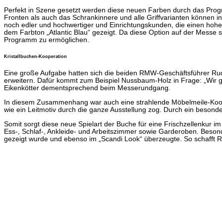
Perfekt in Szene gesetzt werden diese neuen Farben durch das Progra
Fronten als auch das Schrankinnere und alle Griffvarianten können i
noch edler und hochwertiger und Einrichtungskunden, die einen hohe
dem Farbton „Atlantic Blau“ gezeigt. Da diese Option auf der Messe
Programm zu ermöglichen.
Kristallbuchen-Kooperation
Eine große Aufgabe hatten sich die beiden RMW-Geschäftsführer Rudo
erweitern. Dafür kommt zum Beispiel Nussbaum-Holz in Frage: „Wir g
Eikenkötter dementsprechend beim Messerundgang.
In diesem Zusammenhang war auch eine strahlende Möbelmeile-Kooper
wie ein Leitmotiv durch die ganze Ausstellung zog. Durch ein besonde
Somit sorgt diese neue Spielart der Buche für eine Frischzellenkur im
Ess-, Schlaf-, Ankleide- und Arbeitszimmer sowie Garderoben. Beson
gezeigt wurde und ebenso im „Scandi Look“ überzeugte. So schafft R