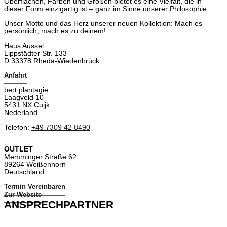
Oberflächen, Farben und Größen bietet es eine Vielfalt, die in
dieser Form einzigartig ist – ganz im Sinne unserer Philosophie.
Unser Motto und das Herz unserer neuen Kollektion: Mach es
persönlich, mach es zu deinem!
Haus Aussel
Lippstädter Str. 133
D 33378 Rheda-Wiedenbrück
Anfahrt
bert plantagie
Laagveld 10
5431 NX Cuijk
Nederland
Telefon:
+49 7309 42 8490
OUTLET
Memminger Straße 62
89264 Weißenhorn
Deutschland
Termin Vereinbaren
Zur Website
ANSPRECHPARTNER