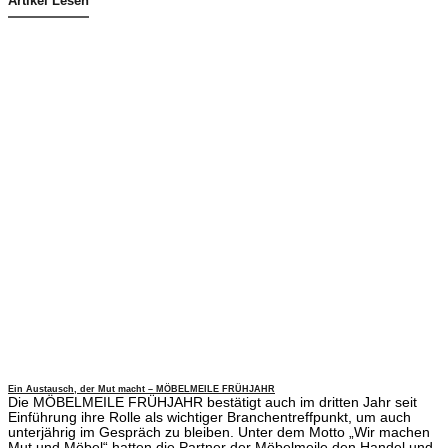
Artikel Lesen
Ein Austausch, der Mut macht – MÖBELMEILE FRÜHJAHR
Die MÖBELMEILE FRÜHJAHR bestätigt auch im dritten Jahr seit
Einführung ihre Rolle als wichtiger Branchentreffpunkt, um auch
unterjährig im Gespräch zu bleiben. Unter dem Motto „Wir machen
Mut und Möbel“ hatten die Partner der Möbelmeile den Handel und