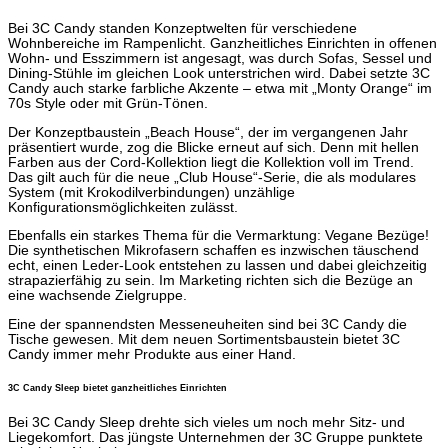
Bei 3C Candy standen Konzeptwelten für verschiedene
Wohnbereiche im Rampenlicht. Ganzheitliches Einrichten in offenen
Wohn- und Esszimmern ist angesagt, was durch Sofas, Sessel und
Dining-Stühle im gleichen Look unterstrichen wird. Dabei setzte 3C
Candy auch starke farbliche Akzente – etwa mit „Monty Orange“ im
70s Style oder mit Grün-Tönen.
Der Konzeptbaustein „Beach House“, der im vergangenen Jahr
präsentiert wurde, zog die Blicke erneut auf sich. Denn mit hellen
Farben aus der Cord-Kollektion liegt die Kollektion voll im Trend.
Das gilt auch für die neue „Club House“-Serie, die als modulares
System (mit Krokodilverbindungen) unzählige
Konfigurationsmöglichkeiten zulässt.
Ebenfalls ein starkes Thema für die Vermarktung: Vegane Bezüge!
Die synthetischen Mikrofasern schaffen es inzwischen täuschend
echt, einen Leder-Look entstehen zu lassen und dabei gleichzeitig
strapazierfähig zu sein. Im Marketing richten sich die Bezüge an
eine wachsende Zielgruppe.
Eine der spannendsten Messeneuheiten sind bei 3C Candy die
Tische gewesen. Mit dem neuen Sortimentsbaustein bietet 3C
Candy immer mehr Produkte aus einer Hand.
3C Candy Sleep bietet ganzheitliches Einrichten
Bei 3C Candy Sleep drehte sich vieles um noch mehr Sitz- und
Liegekomfort. Das jüngste Unternehmen der 3C Gruppe punktete