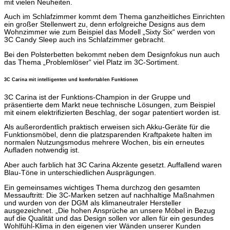
mit vielen Neuheiten.
Auch im Schlafzimmer kommt dem Thema ganzheitliches Einrichten
ein großer Stellenwert zu, denn erfolgreiche Designs aus dem
Wohnzimmer wie zum Beispiel das Modell „Sixty Six“ werden von
3C Candy Sleep auch ins Schlafzimmer gebracht.
Bei den Polsterbetten bekommt neben dem Designfokus nun auch
das Thema „Problemlöser“ viel Platz im 3C-Sortiment.
3C Carina mit intelligenten und komfortablen Funktionen
3C Carina ist der Funktions-Champion in der Gruppe und
präsentierte dem Markt neue technische Lösungen, zum Beispiel
mit einem elektrifizierten Beschlag, der sogar patentiert worden ist.
Als außerordentlich praktisch erweisen sich Akku-Geräte für die
Funktionsmöbel, denn die platzsparenden Kraftpakete halten im
normalen Nutzungsmodus mehrere Wochen, bis ein erneutes
Aufladen notwendig ist.
Aber auch farblich hat 3C Carina Akzente gesetzt. Auffallend waren
Blau-Töne in unterschiedlichen Ausprägungen.
Ein gemeinsames wichtiges Thema durchzog den gesamten
Messauftritt: Die 3C-Marken setzen auf nachhaltige Maßnahmen
und wurden von der DGM als klimaneutraler Hersteller
ausgezeichnet. „Die hohen Ansprüche an unsere Möbel in Bezug
auf die Qualität und das Design sollen vor allen für ein gesundes
Wohlfühl-Klima in den eigenen vier Wänden unserer Kunden