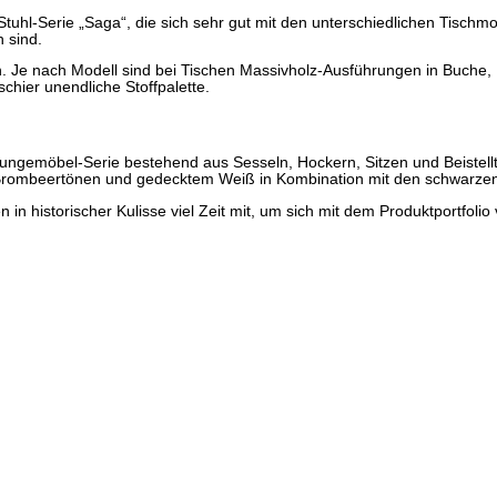
uhl-Serie „Saga“, die sich sehr gut mit den unterschiedlichen Tischm
 sind.
hen. Je nach Modell sind bei Tischen Massivholz-Ausführungen in Buche
hier unendliche Stoffpalette.
oungemöbel-Serie bestehend aus Sesseln, Hockern, Sitzen und Beistellt
ombeertönen und gedecktem Weiß in Kombination mit den schwarzen Bei
 historischer Kulisse viel Zeit mit, um sich mit dem Produktportfolio v